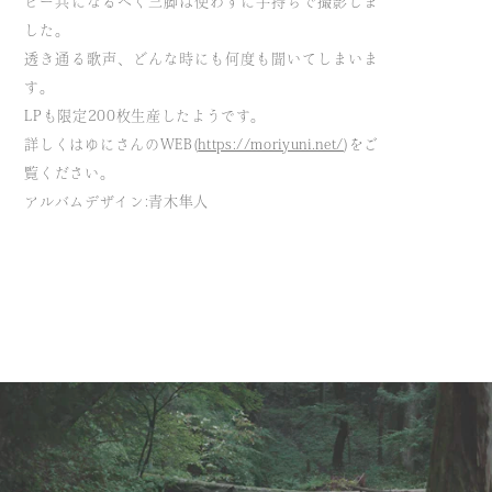
ビー共になるべく三脚は使わずに手持ちで撮影しま
した。
透き通る歌声、どんな時にも何度も聞いてしまいま
す。
LPも限定200枚生産したようです。
詳しくはゆにさんのWEB（
https://moriyuni.net/
）をご
覧ください。
アルバムデザイン：青木隼人