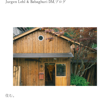
Jurgen Lehl & Babaghuri DM,ブログ
住む。