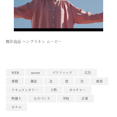
無印良品 ヘンプリネン ムービー
WEB
movie
グラフィック
広告
書籍
雑誌
衣
食
住
風景
ドキュメンタリー
人物
カルチャー
物撮り
ものづくり
学校
企業
ホテル