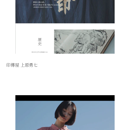
印傳屋 上原勇七